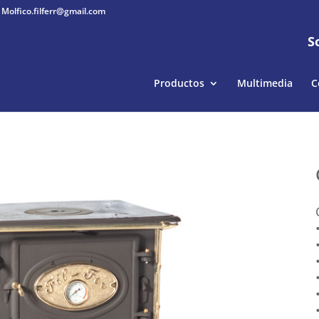
Molfico.filferr@gmail.com
S
Productos
Multimedia
C